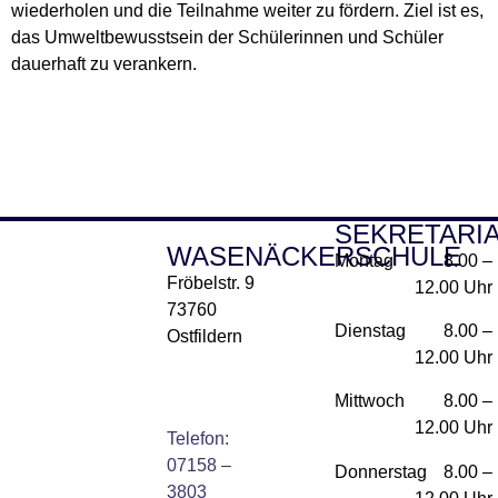
wiederholen und die Teilnahme weiter zu fördern. Ziel ist es,
das Umweltbewusstsein der Schülerinnen und Schüler
dauerhaft zu verankern.
SEKRETARI
WASENÄCKERSCHULE
Montag
8.00 –
Fröbelstr. 9
12.00 Uhr
73760
Dienstag
8.00 –
Ostfildern
12.00 Uhr
Mittwoch
8.00 –
12.00 Uhr
Telefon:
07158 –
Donnerstag
8.00 –
3803