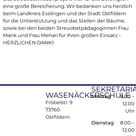
eine große Bereicherung. Wir bedanken uns herzlich
beim Landkreis Esslingen und der Stadt Ostfildern
für die Unterstützung und das Stellen der Bäume,
sowie bei den beiden Streuobstpädagoginnen Frau
Mank und Frau Mehari für ihren großen Einsatz –
HERZLICHEN DANK!!
SEKRETARI
WASENÄCKERSCHULE
Montag
8.00 –
Fröbelstr. 9
12.00
73760
Uhr
Ostfildern
Dienstag
8.00 –
12.00