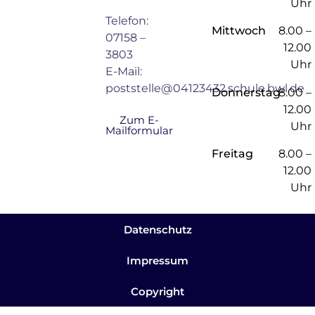
Uhr
Telefon:
Mittwoch
8.00 –
07158 –
12.00
3803
Uhr
E-Mail:
poststelle@04123432.schule.bwl.de
Donnerstag
8.00 –
12.00
Zum E-
Uhr
Mailformular
Freitag
8.00 –
12.00
Uhr
Datenschutz
Impressum
Copyright